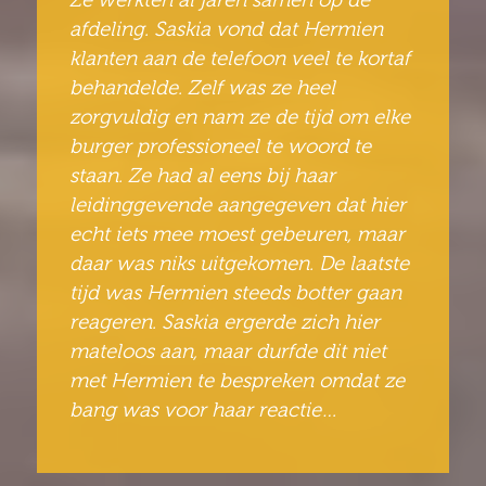
afdeling. Saskia vond dat Hermien
klanten aan de telefoon veel te kortaf
behandelde. Zelf was ze heel
zorgvuldig en nam ze de tijd om elke
burger professioneel te woord te
staan. Ze had al eens bij haar
leidinggevende aangegeven dat hier
echt iets mee moest gebeuren, maar
daar was niks uitgekomen. De laatste
tijd was Hermien steeds botter gaan
reageren. Saskia ergerde zich hier
mateloos aan, maar durfde dit niet
met Hermien te bespreken omdat ze
bang was voor haar reactie…