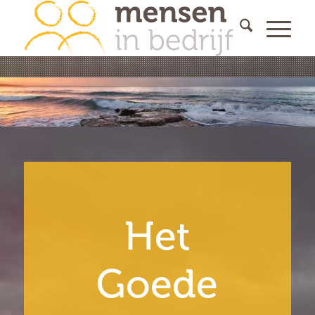
Het
Goede