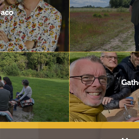
Jaco
Gath