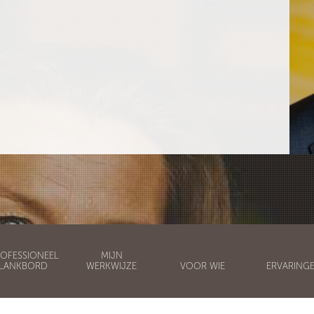
OFESSIONEEL
MIJN
LANKBORD
WERKWIJZE
VOOR WIE
ERVARING