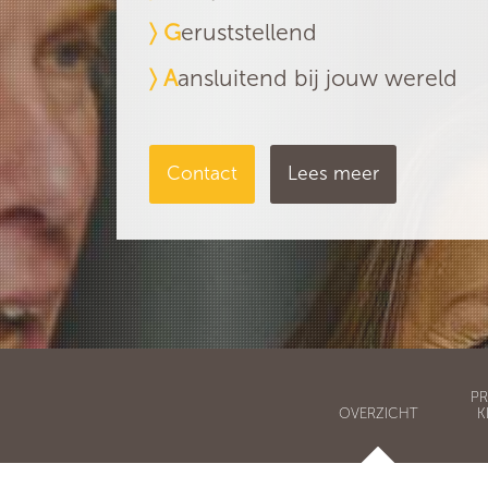
〉 G
eruststellend
〉 A
ansluitend bij jouw wereld
Contact
Lees meer
PR
OVERZICHT
K