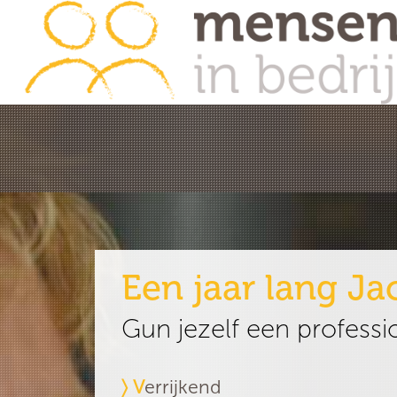
Een jaar lang Ja
Gun jezelf een professi
〉 V
errijkend