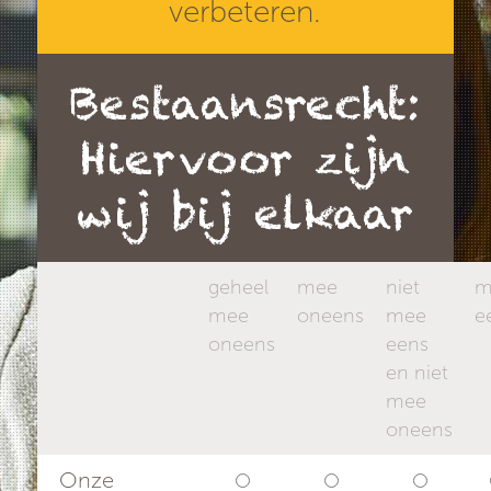
verbeteren.
Bestaansrecht:
Hiervoor zijn
wij bij elkaar
geheel
mee
niet
m
mee
oneens
mee
e
oneens
eens
en niet
mee
oneens
Onze