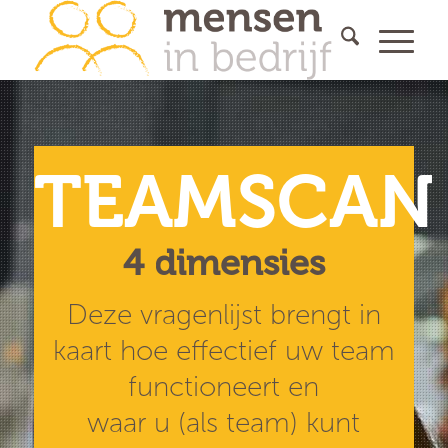
TEAMSCAN
4 dimensies
Deze vragenlijst brengt in
kaart hoe effectief uw team
functioneert en
waar u (als team) kunt