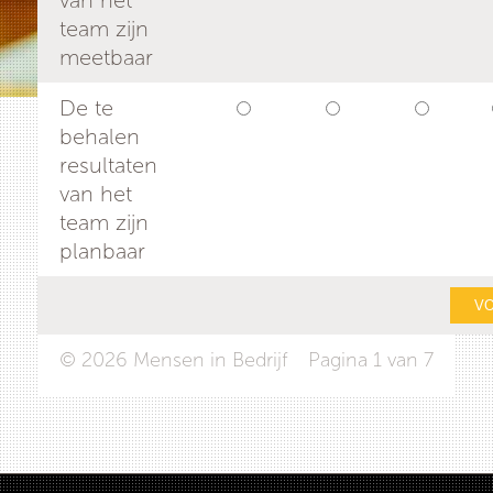
van het
team zijn
meetbaar
De te
behalen
resultaten
van het
team zijn
planbaar
© 2026 Mensen in Bedrijf
Pagina 1 van 7