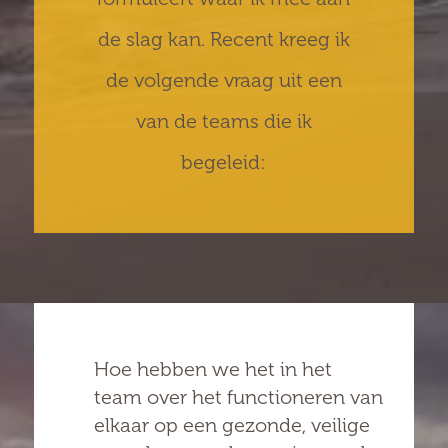
de slag kan. Recent kreeg ik
de volgende vraag uit een
van de teams die ik
begeleid:
Hoe hebben we het in het
team over het functioneren van
elkaar op een gezonde, veilige