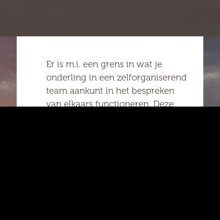
Er is m.i. een grens in wat je
onderling in een zelforganiserend
team aankunt in het bespreken
van elkaars functioneren. Deze
grens moet je samen ontdekken.
Dat doe je door ermee aan de
slag te gaan. Uitproberen (met
een goede en veilige
gespreksstructuur) en door goed
te evalueren. Op het moment dat
je er samen niet uit komt, kun je
een teamcoach of een manager