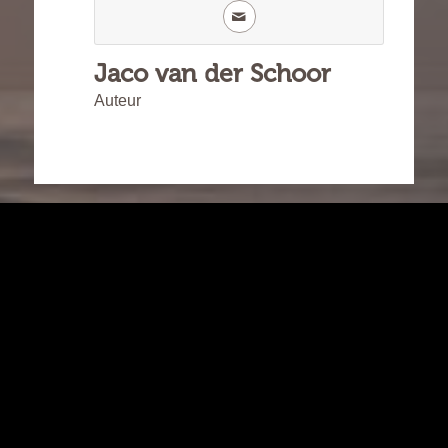
Jaco van der Schoor
Auteur
Over de auteur
Jaco van der Schoor is directeur van
Mensen in Bedrijf. Als Teamcoach is hij
sensitief analytisch, of analytisch sensitief.
Hij bijt zich graag vast in complexe
vraagstukken. In 2020 richtten Jaco en Daan
samen de School voor Procesbegeleiden
op.