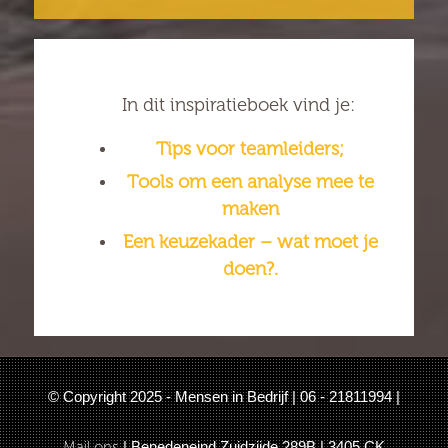
In dit inspiratieboek vind je:
Tips voor teamleiders;
Tools om een analyse mee te
maken
Een keuzekader – wat moet je
doen?.
© Copyright 2025 - Mensen in Bedrijf | 06 - 21811994 |
Mail ons
| Benedeneind Zuidzijde 289B | 3405 CK