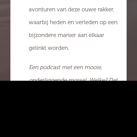
avonturen van deze ouwe rakker,
waarbij heden en verleden op een
bijzondere manier aan elkaar
gelinkt worden.
Een podcast met een mooie,
onderliggende moraal. Welke? Dat
mag je zelf gaan uitvinden
Luister deze podcast via
iTunes