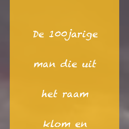
De 100jarige
man die uit
het raam
klom en