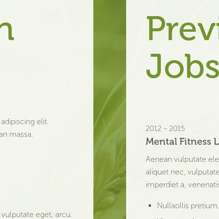
n
Prev
Job
dipiscing elit.
2012 – 2015
an massa.
Mental Fitness 
Aenean vulputate ele
aliquet nec, vulputate
imperdiet a, venenatis 
Nullaollis pretium
 vulputate eget, arcu.