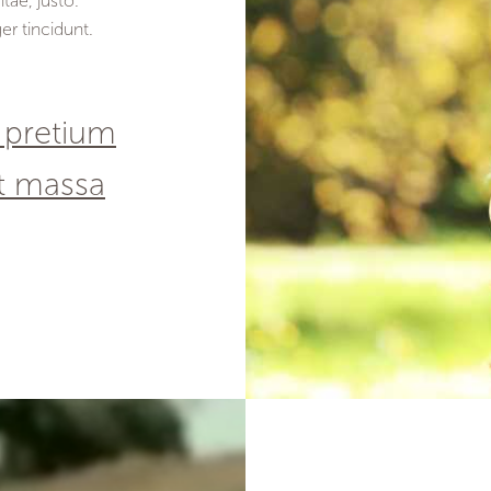
tae, justo.
er tincidunt.
 pretium
t massa