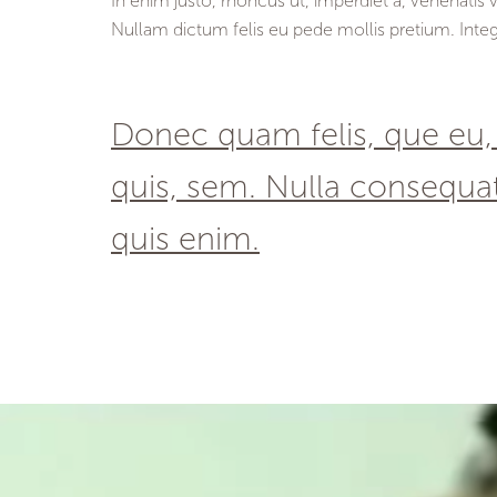
In enim justo, rhoncus ut, imperdiet a, venenatis vi
Nullam dictum felis eu pede mollis pretium. Integ
Donec quam felis, que eu,
quis, sem. Nulla consequa
quis enim.