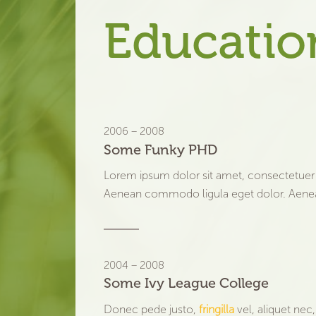
Educatio
2006 – 2008
Some Funky PHD
Lorem ipsum dolor sit amet, consectetuer a
Aenean commodo ligula eget dolor. Aene
2004 – 2008
Some Ivy League College
Donec pede justo,
fringilla
vel, aliquet nec,