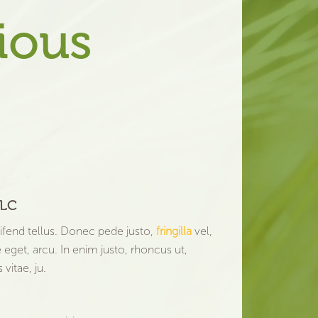
ious
s
LLC
ifend tellus. Donec pede justo,
fringilla
vel,
 eget, arcu. In enim justo, rhoncus ut,
vitae, ju.
.