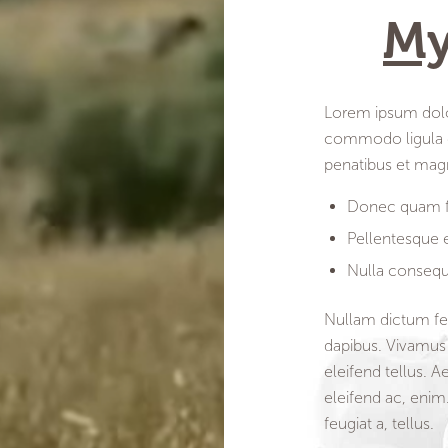
M
Lorem ipsum dolor
commodo ligula e
penatibus et magn
Donec quam fel
Pellentesque 
Nulla consequ
Nullam dictum fel
dapibus. Vivamus
eleifend tellus. A
eleifend ac, enim.
feugiat a, tellus.