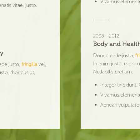
Vivamus elementu
atis vitae, justo.
2008 – 2012
Body and Health
ey
Donec pede justo,
fr
In enim justo, rhoncus
ede justo,
fringilla
vel,
Nullaollis pretium.
usto, rhoncus ut,
Integer tincidunt.
Vivamus elementu
Aenean vulputate e