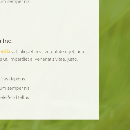
m semper nisi.
 Inc.
ingilla
vel, aliquet nec, vulputate eget, arcu.
 ut, imperdiet a, venenatis vitae, justo.
 Cras dapibus.
m semper nisi.
leifend tellus.