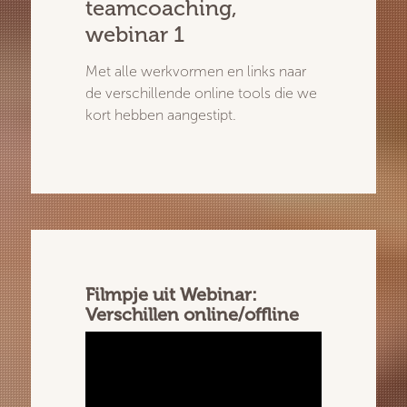
teamcoaching,
webinar 1
Met alle werkvormen en links naar
de verschillende online tools die we
kort hebben aangestipt.
Filmpje uit Webinar:
Verschillen online/offline