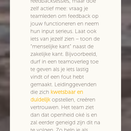
feedbacksessies, maar doe
zelf actief mee: vraag je
teamleden om feedback op
jouw functioneren en neem
hun input serieus. Laat ook
iets van jezelf zien – toon de
“menselijke kant” naast de
zakelijke kant. Bijvoorbeeld,
durf in een teamoverleg toe
te geven als je iets lastig
vindt of een fout hebt
gemaakt. Leidinggevenden
die zich
kwetsbaar en
duidelijk
opstellen, creëren
vertrouwen. Het team ziet
dan dat openheid oké is en
zal eerder geneigd zijn dit na
te volgen. Zo help je als