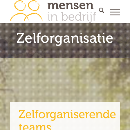
Zelforganisatie
Zelforganiserende
teams