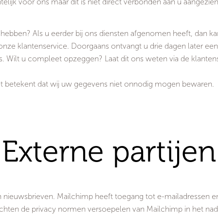
chtelijk voor ons maar dit is niet direct verbonden aan u aangezi
u hebben? Als u eerder bij ons diensten afgenomen heeft, dan k
nze klantenservice. Doorgaans ontvangt u drie dagen later een r
s. Wilt u compleet opzeggen? Laat dit ons weten via de klantens
wat betekent dat wij uw gegevens niet onnodig mogen bewaren.
Externe partijen
an nieuwsbrieven. Mailchimp heeft toegang tot e-mailadressen e
Mochten de privacy normen versoepelen van Mailchimp in het nade