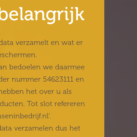
belangrijk
 data verzamelt en wat er
eschermen.
, dan bedoelen we daarmee
onder nummer 54623111 en
hebben het over u als
ucten. Tot slot refereren
ninbedrijf.nl’.
data verzamelen dus het