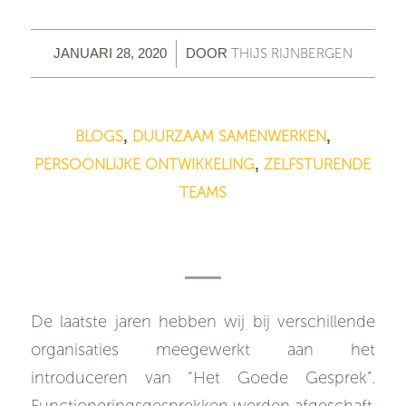
/
THIJS RIJNBERGEN
JANUARI 28, 2020
DOOR
BLOGS
DUURZAAM SAMENWERKEN
,
,
PERSOONLIJKE ONTWIKKELING
ZELFSTURENDE
,
TEAMS
Het goede gesprek – The day
after… En nu?
De laatste jaren hebben wij bij verschillende
organisaties meegewerkt aan het
introduceren van “Het Goede Gesprek”.
Functioneringsgesprekken werden afgeschaft