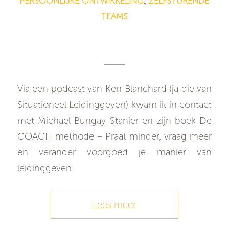
PERSOONLIJKE ONTWIKKELING
ZELFSTURENDE
,
TEAMS
Hoe haal je het beste in je
medewerkers naar boven?
Via een podcast van Ken Blanchard (ja die van
Situationeel Leidinggeven) kwam ik in contact
met Michael Bungay Stanier en zijn boek De
COACH methode – Praat minder, vraag meer
en verander voorgoed je manier van
leidinggeven.
Lees meer