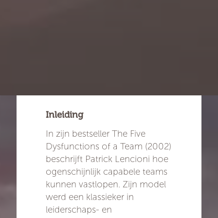
Inleiding
In zijn bestseller The Five
Dysfunctions of a Team (2002)
beschrijft Patrick Lencioni hoe
ogenschijnlijk capabele teams
kunnen vastlopen. Zijn model
werd een klassieker in
leiderschaps- en