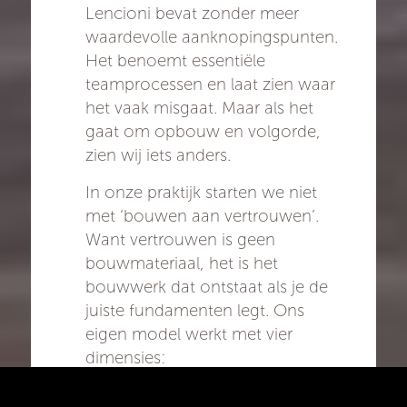
Lencioni bevat zonder meer
waardevolle aanknopingspunten.
Het benoemt essentiële
teamprocessen en laat zien waar
het vaak misgaat. Maar als het
gaat om opbouw en volgorde,
zien wij iets anders.
In onze praktijk starten we niet
met ‘bouwen aan vertrouwen’.
Want vertrouwen is geen
bouwmateriaal, het is het
bouwwerk dat ontstaat als je de
juiste fundamenten legt. Ons
eigen model werkt met vier
dimensies:
Bestaansrecht
– Waarom zijn