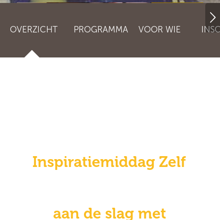
OVERZICHT
PROGRAMMA
VOOR WIE
INS
Inspiratiemiddag Zelf
aan de slag met