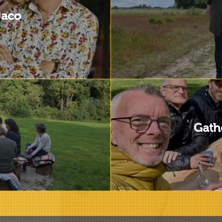
Jaco
Gath