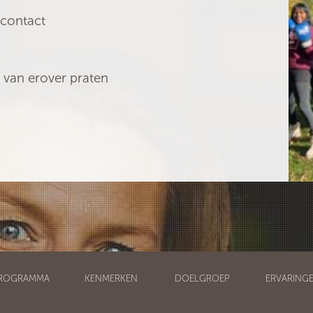
 contact
s van erover praten
ROGRAMMA
KENMERKEN
DOELGROEP
ERVARING