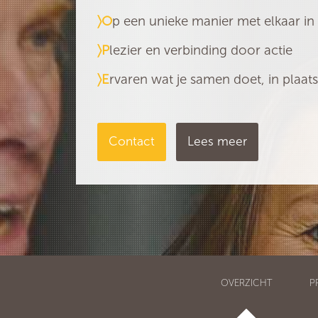
〉O
p een unieke manier met elkaar in
〉P
lezier en verbinding door actie
〉E
rvaren wat je samen doet, in plaat
Contact
Lees meer
OVERZICHT
P