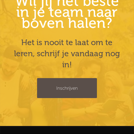
Wil jij het beste
in je team naar
boven halen?
Het is nooit te laat om te
leren, schrijf je vandaag nog
in!
Inschrijven