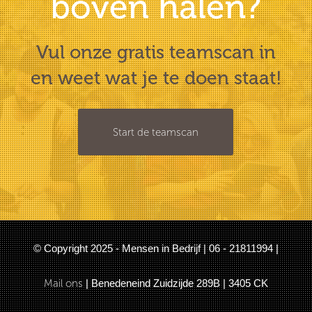
boven halen?
Vul onze gratis teamscan in
en weet wat je te doen staat!
Start de teamscan
© Copyright 2025 - Mensen in Bedrijf | 06 - 21811994 |
Mail ons
| Benedeneind Zuidzijde 289B | 3405 CK