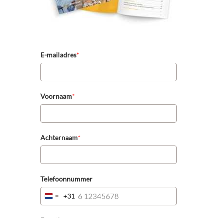
E-mailadres
*
Voornaam
*
Achternaam
*
Telefoonnummer
+31
Netherlands
+31