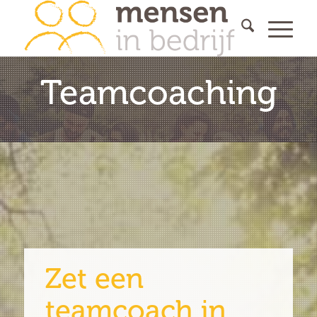
Teamcoaching
Zet een
teamcoach in