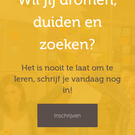
duiden en
zoeken?
Het is nooit te laat om te
leren, schrijf je vandaag nog
in!
Inschrijven