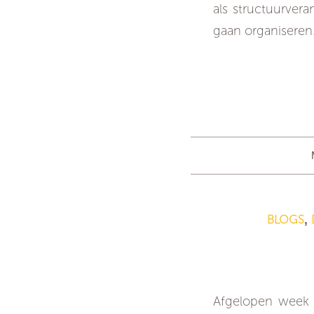
als structuurvera
gaan organisere
BLOGS
,
Afgelopen week 