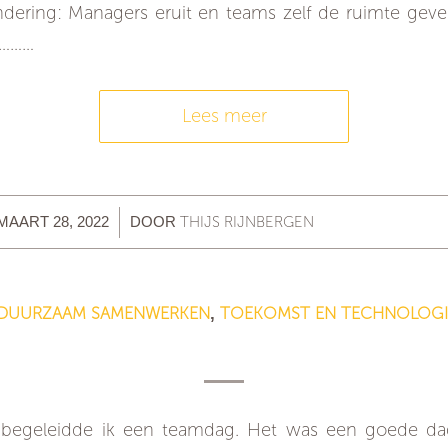
ndering: Managers eruit en teams zelf de ruimte geve
n………
Lees meer
/
THIJS RIJNBERGEN
MAART 28, 2022
DOOR
DUURZAAM SAMENWERKEN
TOEKOMST EN TECHNOLOGI
,
Mijn beste teaminterventie van 2021
begeleidde ik een teamdag. Het was een goede d