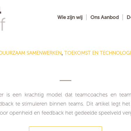
Wie zijn wij
Ons Aanbod
D
DUURZAAM SAMENWERKEN
TOEKOMST EN TECHNOLOGI
,
-venster: vergroot het speelveld voor
samenwerking
ter is een krachtig model dat teamcoaches en team
back te stimuleren binnen teams. Dit artikel legt het
door openheid en feedback het gedeelde speelveld ver