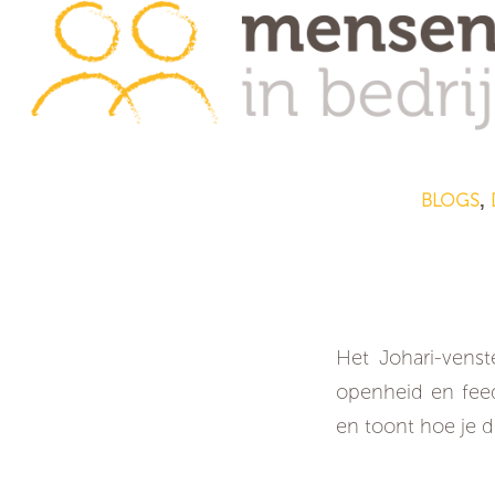
BLOGS
,
Johari
Het Johari-vens
openheid en feed
en toont hoe je 