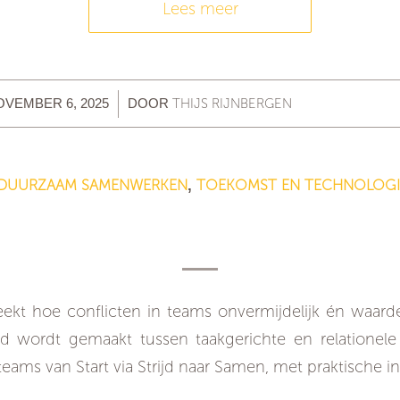
Lees meer
/
THIJS RIJNBERGEN
OVEMBER 6, 2025
DOOR
DUURZAAM SAMENWERKEN
TOEKOMST EN TECHNOLOGI
,
en in teams: noodzakelijk kwaad of m
groei?
eekt hoe conflicten in teams onvermijdelijk én waarde
id wordt gemaakt tussen taakgerichte en relationel
eams van Start via Strijd naar Samen, met praktische in