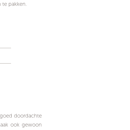
n te pakken.
p gang?
n goed doordachte
r vaak ook gewoon