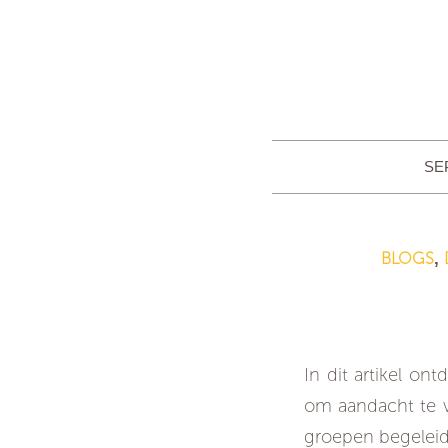
SE
BLOGS
,
In dit artikel on
om aandacht te v
groepen begeleidt