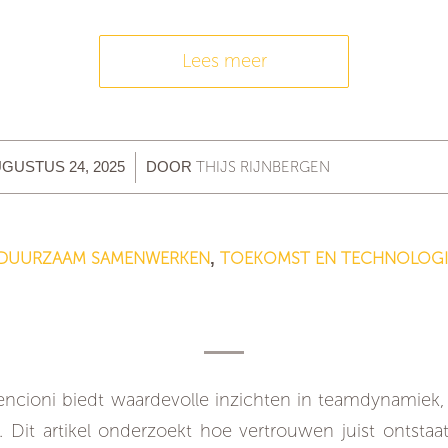
Lees meer
/
THIJS RIJNBERGEN
GUSTUS 24, 2025
DOOR
DUURZAAM SAMENWERKEN
TOEKOMST EN TECHNOLOGI
,
nder de loep: Vertrouwen is cruciaal
startpunt
ncioni biedt waardevolle inzichten in teamdynamiek
. Dit artikel onderzoekt hoe vertrouwen juist ontstaat