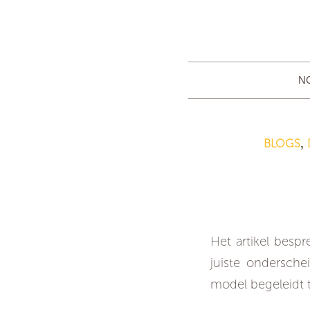
N
BLOGS
,
Conflict
Het artikel bespr
juiste ondersche
model begeleidt t