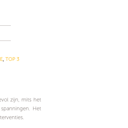
E
TOP 3
,
otor voor
vol zijn, mits het
e spanningen. Het
terventies.