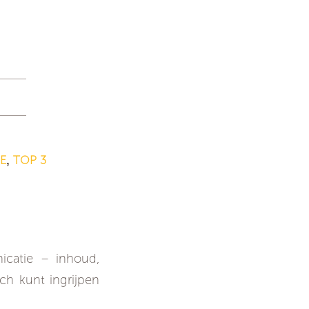
E
TOP 3
,
tisch
icatie – inhoud,
ach kunt ingrijpen