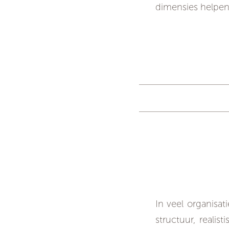
dimensies helpen 
Waarom
In veel organisa
structuur, reali