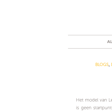
AU
BLOGS
,
Lencioni o
Het model van Le
is geen startpunt