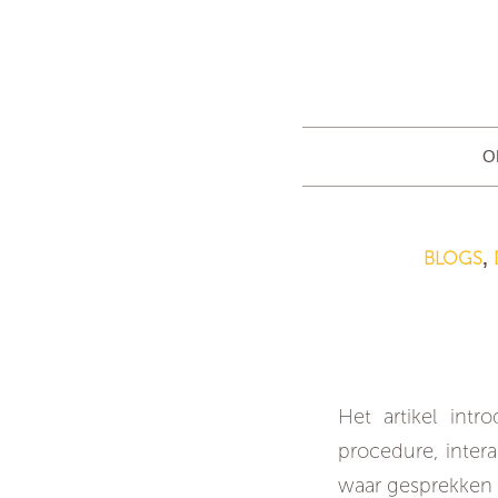
O
BLOGS
,
De v
Het artikel int
procedure, intera
waar gesprekken v