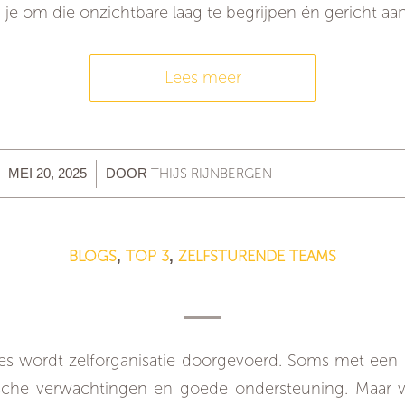
je om die onzichtbare laag te begrijpen én gericht aa
Lees meer
/
THIJS RIJNBERGEN
MEI 20, 2025
DOOR
BLOGS
TOP 3
ZELFSTURENDE TEAMS
,
,
 komt zelforganisatie zo moeilijk o
ties wordt zelforganisatie doorgevoerd. Soms met ee
stische verwachtingen en goede ondersteuning. Maa