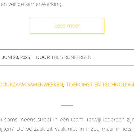
 en veilige samenwerking.
Lees meer
/
THIJS RIJNBERGEN
JUNI 23, 2025
DOOR
DUURZAAM SAMENWERKEN
TOEKOMST EN TECHNOLOGI
,
Wat hebben sterke teams gemeen?
 soms ineens stroef in een team, terwijl iedereen zij
lijken? De oorzaak zit vaak niet in inzet, maar in iets