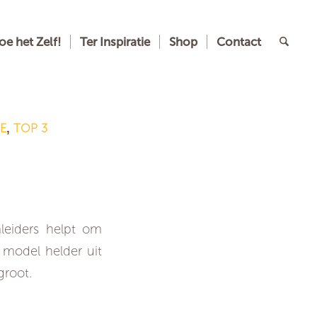
oe het Zelf!
Ter Inspiratie
Shop
Contact
E
TOP 3
,
 betere
leiders helpt om
 model helder uit
groot.