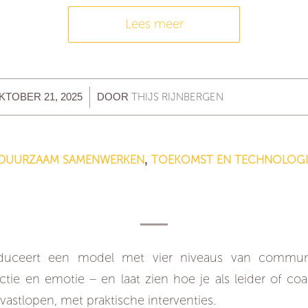
Lees meer
/
THIJS RIJNBERGEN
KTOBER 21, 2025
DOOR
DUURZAAM SAMENWERKEN
TOEKOMST EN TECHNOLOGI
,
ier niveaus van communicatie als prak
interventiemodel voor teams
roduceert een model met vier niveaus van commun
ctie en emotie – en laat zien hoe je als leider of co
astlopen, met praktische interventies.